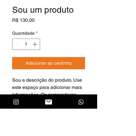
Sou um produto
Preço
R$ 130,00
Quantidade
*
Adicionar ao carrinho
Sou a descrição do produto. Use 
este espaço para adicionar mais 
informações. Os compradores 
gostam de saber o que estão 
adquirindo antes de comprar.
DETALHES DO PRODUTO