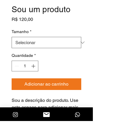
Sou um produto
Preço
R$ 120,00
Tamanho
*
Quantidade
*
Adicionar ao carrinho
Sou a descrição do produto. Use 
este espaço para adicionar mais 
informações. Os compradores 
gostam de saber o que estão 
adquirindo antes de comprar.